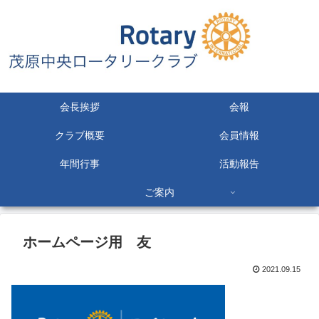
会長挨拶
会報
クラブ概要
会員情報
年間行事
活動報告
ご案内
ホームページ用 友
2021.09.15